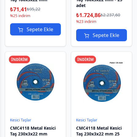
adet
₺
71,41
₺
95,22
₺
1.724,86
₺
2.237,60
%25 indirim
%23 indirim
Sepete Ekle
Sepete Ekle
İNDİRİM
İNDİRİM
Kesici Taşlar
Kesici Taşlar
CMC4118 Metal Kesici
CMC4118 Metal Kesici
Taş 230x3x22 mm
Taş 230x3x22 mm 25