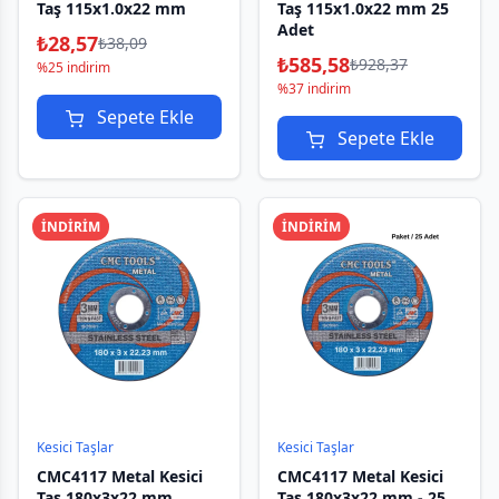
Taş 115x1.0x22 mm
Taş 115x1.0x22 mm 25
Adet
₺
28,57
₺
38,09
₺
585,58
₺
928,37
%25 indirim
%37 indirim
Sepete Ekle
Sepete Ekle
İNDİRİM
İNDİRİM
Kesici Taşlar
Kesici Taşlar
CMC4117 Metal Kesici
CMC4117 Metal Kesici
Taş 180x3x22 mm
Taş 180x3x22 mm - 25