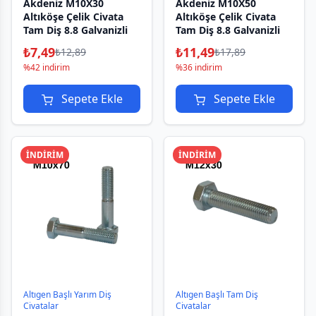
Akdeniz M10X30
Akdeniz M10X50
Altıköşe Çelik Civata
Altıköşe Çelik Civata
Tam Diş 8.8 Galvanizli
Tam Diş 8.8 Galvanizli
₺
7,49
₺
11,49
₺
12,89
₺
17,89
%42 indirim
%36 indirim
Sepete Ekle
Sepete Ekle
İNDİRİM
İNDİRİM
Altıgen Başlı Yarım Diş
Altıgen Başlı Tam Diş
Civatalar
Civatalar