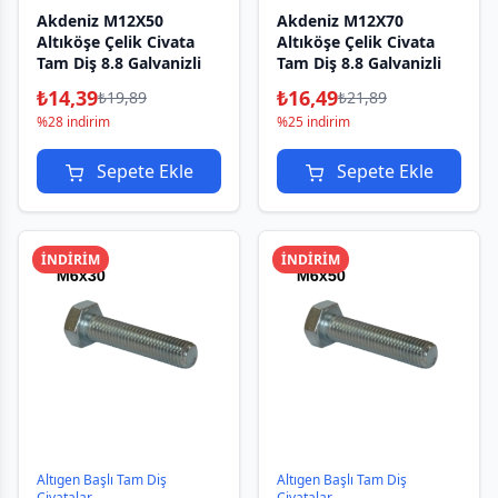
Akdeniz M12X50
Akdeniz M12X70
Altıköşe Çelik Civata
Altıköşe Çelik Civata
Tam Diş 8.8 Galvanizli
Tam Diş 8.8 Galvanizli
₺
14,39
₺
16,49
₺
19,89
₺
21,89
%28 indirim
%25 indirim
Sepete Ekle
Sepete Ekle
İNDİRİM
İNDİRİM
Altıgen Başlı Tam Diş
Altıgen Başlı Tam Diş
Civatalar
Civatalar