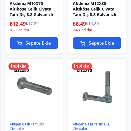
Akdeniz M10X70
Akdeniz M12X30
Altıköşe Çelik Civata
Altıköşe Çelik Civata
Tam Diş 8.8 Galvanizli
Tam Diş 8.8 Galvanizli
₺
12,49
₺
8,49
₺
17,89
₺
14,89
%30 indirim
%43 indirim
Sepete Ekle
Sepete Ekle
İNDİRİM
İNDİRİM
Altıgen Başlı Tam Diş
Altıgen Başlı Yarım Diş
Civatalar
Civatalar