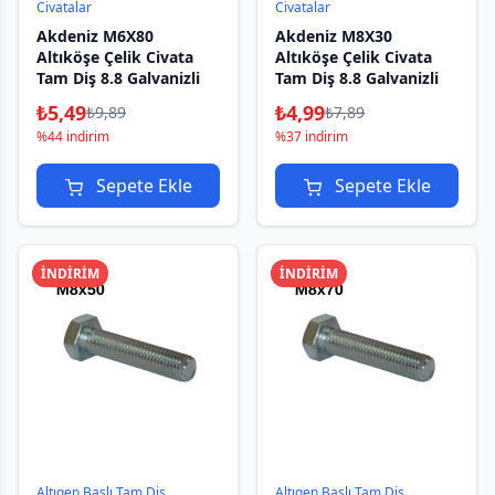
Civatalar
Civatalar
Akdeniz M6X80
Akdeniz M8X30
Altıköşe Çelik Civata
Altıköşe Çelik Civata
Tam Diş 8.8 Galvanizli
Tam Diş 8.8 Galvanizli
₺
5,49
₺
4,99
₺
9,89
₺
7,89
%44 indirim
%37 indirim
Sepete Ekle
Sepete Ekle
İNDİRİM
İNDİRİM
Altıgen Başlı Tam Diş
Altıgen Başlı Tam Diş