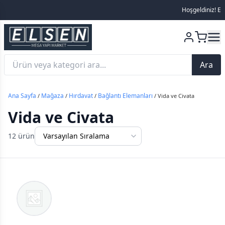
Hoşgeldiniz! Else
Ara
Ana Sayfa
Mağaza
Hırdavat
Bağlantı Elemanları
/
/
/
/ Vida ve Civata
Vida ve Civata
12 ürün