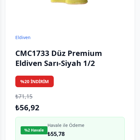
Eldiven
CMC1733 Düz Premium
Eldiven Sarı-Siyah 1/2
%20 İNDIRIM
₺71,15
₺56,92
Havale ile Ödeme
%2 Havale
₺55,78