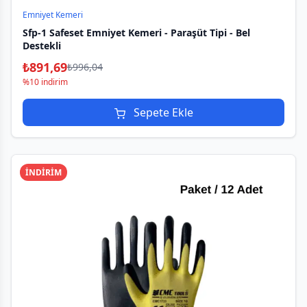
Emniyet Kemeri
Sfp-1 Safeset Emniyet Kemeri - Paraşüt Tipi - Bel
Destekli
₺
891,69
₺
996,04
%10 indirim
Sepete Ekle
İNDİRİM