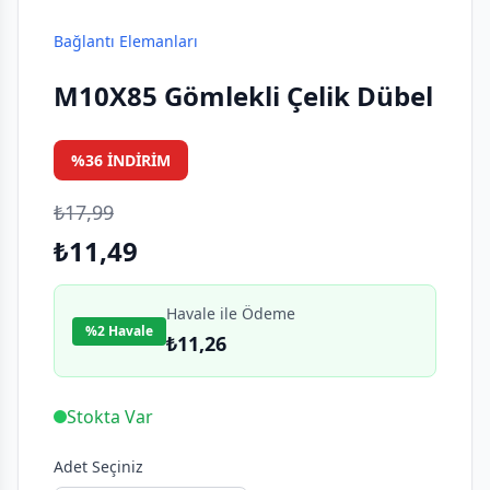
Bağlantı Elemanları
M10X85 Gömlekli Çelik Dübel
%36 İNDIRIM
₺17,99
₺11,49
Havale ile Ödeme
%2 Havale
₺11,26
Stokta Var
Adet Seçiniz