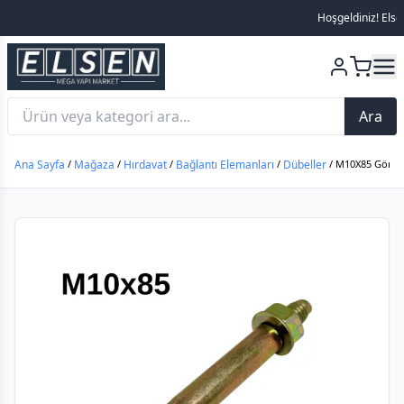
Hoşgeldiniz! Elsen Me
Ara
Ana Sayfa
/
Mağaza
/
Hırdavat
/
Bağlantı Elemanları
/
Dübeller
/ M10X85 Gömlek