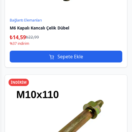
Bağlantı Elemanları
M6 Kapalı Kancalı Çelik Dübel
₺
14,59
₺
22,99
%37 indirim
Sepete Ekle
İNDİRİM