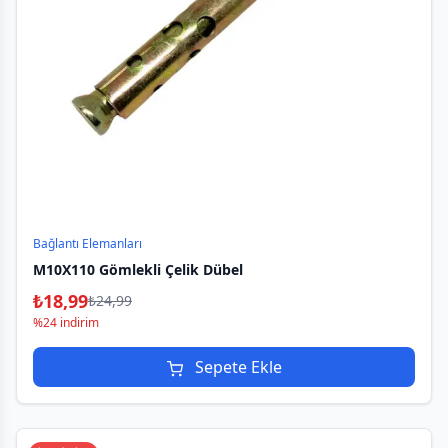
Bağlantı Elemanları
M10X110 Gömlekli Çelik Dübel
₺
18,99
₺
24,99
%24 indirim
Sepete Ekle