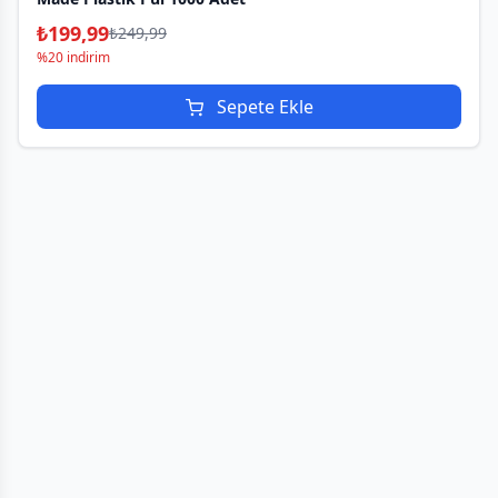
₺
199,99
₺
249,99
%20 indirim
Sepete Ekle