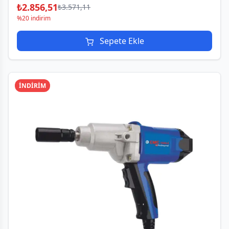
₺
2.856,51
₺
3.571,11
%20 indirim
Sepete Ekle
İNDİRİM