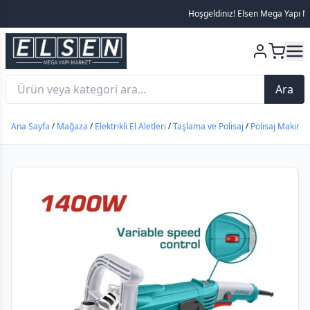
Hoşgeldiniz! Elsen Mega Yapı Market
Ara
Ana Sayfa
/
Mağaza
/
Elektrikli El Aletleri
/
Taşlama ve Polisaj
/
Polisaj Makines