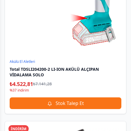
Akülü El Aletleri
Total TDSLI204200-2 LI-ION AKÜLÜ ALÇIPAN
VİDALAMA SOLO
₺
4.522,81
₺
7.141,28
%37 indirim
Stok Talep Et
İNDİRİM