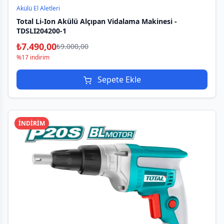
Akülü El Aletleri
Total Li-Ion Akülü Alçıpan Vidalama Makinesi -
TDSLI204200-1
₺
7.490,00
₺
9.000,00
%17 indirim
Sepete Ekle
İNDİRİM