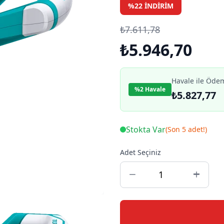
%22 İNDIRIM
₺7.611,78
₺5.946,70
Havale ile Öde
%2 Havale
₺5.827,77
Stokta Var
(Son 5 adet!)
Adet Seçiniz