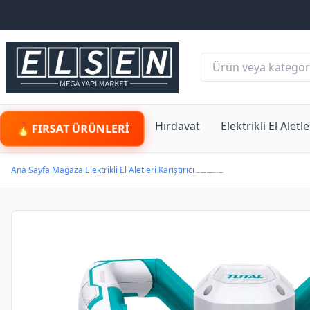
Hırdavat
Elektrikli El Aletle
FIRSAT ÜRÜNLERI
Ana Sayfa
Mağaza
Elektrikli El Aletleri
Karıştırıcı
/
/
/
/ Total TD614006 Boya Karıştırıcı 1400W