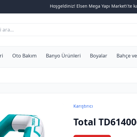
Hoşgeldiniz! Elsen Mega Yapı Market\'te kampanya
ri
Oto Bakım
Banyo Ürünleri
Boyalar
Bahçe ve
Karıştırıcı
Total TD61400