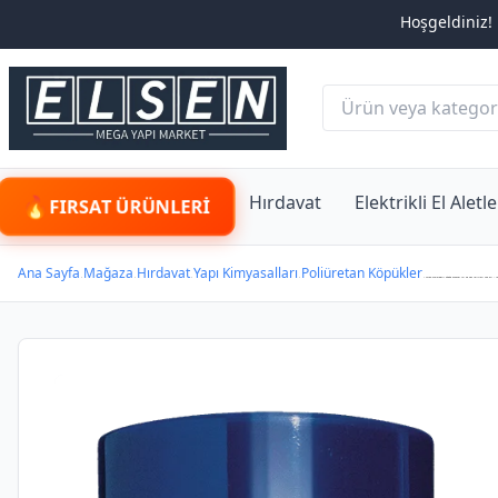
Hoşgeldiniz! Elsen Mega Ya
Hırdavat
Elektrikli El Aletle
FIRSAT ÜRÜNLERI
Ana Sayfa
Mağaza
Hırdavat
Yapı Kimyasalları
Poliüretan Köpükler
/
/
/
/
/ Tytan STD Pipetli Köpük Montaj Isı ve Ses Yalıtımı 750 ml – 12