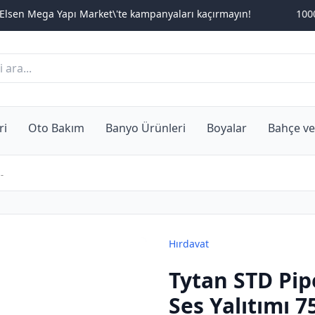
pı Market\'te kampanyaları kaçırmayın!
1000TL üzeri alışve
ri
Oto Bakım
Banyo Ürünleri
Boyalar
Bahçe ve
 Adet
Hırdavat
Tytan STD Pip
Ses Yalıtımı 7