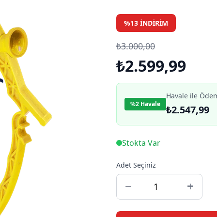
%13 İNDIRIM
₺3.000,00
₺2.599,99
Havale ile Öde
%2 Havale
₺2.547,99
Stokta Var
Adet Seçiniz