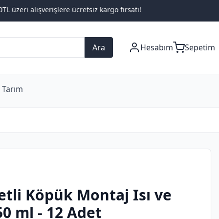
rişlere ücretsiz kargo fırsatı!
Ara
Hesabım
Sepetim
 Tarım
etli Köpük Montaj Isı ve
50 ml - 12 Adet