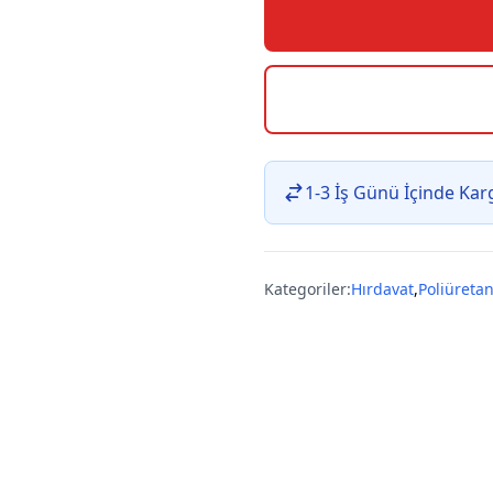
1-3 İş Günü İçinde Ka
Kategoriler:
Hırdavat
,
Poliüreta