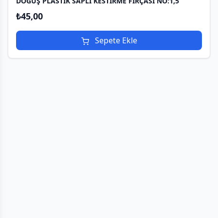
DOĞUŞ PLASTİK SAPLI KESTİRME FIRÇASI NO:1,5
₺
45,00
Sepete Ekle